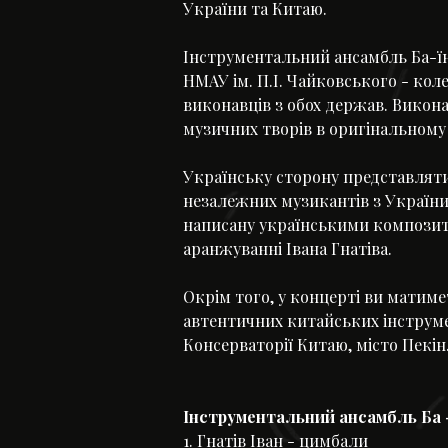
України та Китаю.
Інструментальний ансамбль Ба-їн
НМАУ ім. П.І. Чайковського - ко
виконавців з обох держав. Викон
музичних творів в оригінальному 
Українську сторону представляти
незалежних музикантів з України,
написану українськими композит
аранжуванні Івана Гнатіва.
Окрім того, у концерті ви матиме
автентичних китайських інструмен
Консерваторії Китаю, місто Пекін
Інструментальний ансамбль Ба -
1. Гнатів Іван - цимбали