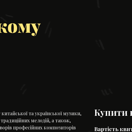
кому
Купити 
китайської та української музики,
 традиційних мелодій, а також,
 творів професійних композиторів
Вартість кви