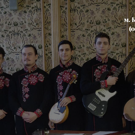
ю
м. 
(0