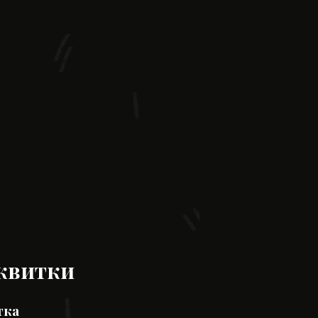
квитки
тка