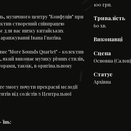
100 грн.
ь, музичного центру "Конфуція" при
Тривалість
лектив створений співпрацею
60 хв.
ає для вас низку китайських
аранжуванні Івана Гнатіва.
Виконавці
ме "More Sounds Quartet" - колектив
Сцена
 який виконає музику різних стилів,
Основна (Салон)
орами, також, в оригінальному
Статус
Архівна
те змогу почути прекрасні мелодії
тів від солістів з Центральної
.
 їнь: