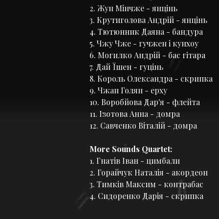
2. Жун Мінчже - янцінь
3. Крутиголова Андрій - янцінь
4. Тютюнник Даяна - бандура
5. Чжу Чже - гучжен і кунхоу
6. Могилко Андрій - бас гітара
7. Дай Їшен - гуцінь
8. Король Олександра - скрипка
9. Чжан Голян - ерху
10. Воробйова Дар'я - флейта
11. Ізотова Анна - домра
12. Савченко Віталій - домра
More Sounds Quartet:
1. Гнатів Іван - цимбали
2. Горайчук Наталія - акордеон
3. Тимків Максим - контрабас
4. Сидоренко Дарія - скрипка