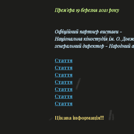
Прем'єра 19 березня 2021 року
Офіційний партнер вистави -
Національна кіностудія ім. О. Довж
генеральний директор - Народний 
Стаття
Стаття
Стаття
Стаття
Стаття
Стаття
Стаття
Цікава інформація!!!
Під час фестивалю до сторіччя ш
Дюрренматта, що відбувався в Нев