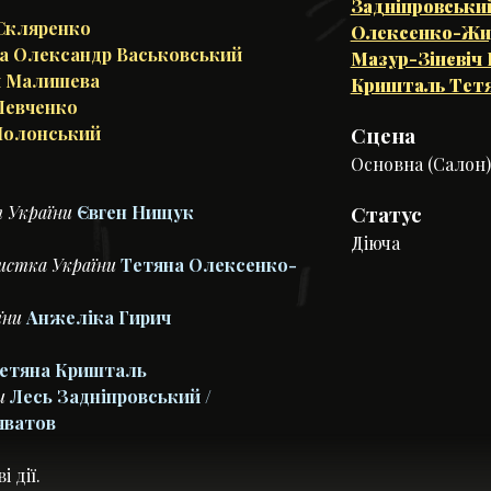
Задніпровськи
Скляренко
Олексенко-Жи
та Олександр Васьковський
Мазур-Зінєвіч 
я Малишева
Кришталь Тет
Левченко
Сцена
Полонський
Основна (Салон)
Статус
т України
Євген Нищук
Діюча
истка України
Тетяна Олексенко-
їни
Анжеліка Гирич
Тетяна Кришталь
ни
Лесь Задніпровський /
чватов
 дії.