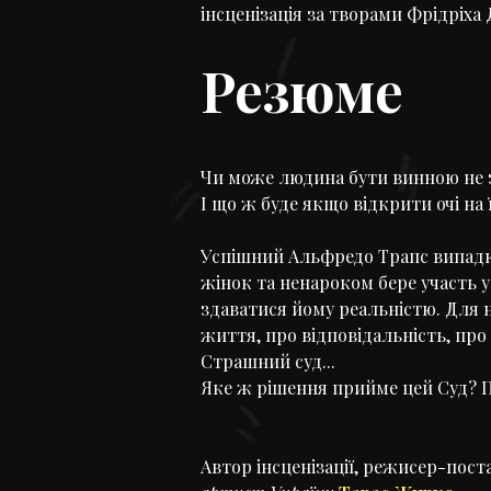
інсценізація за творами Фрідріха
Резюме
Чи може людина бути винною не з
І що ж буде якщо відкрити очі на 
Успішний Альфредо Трапс випадк
жінок та ненароком бере участь у 
здаватися йому реальністю. Для 
життя, про відповідальність, про
Страшний суд...
Яке ж рішення прийме цей Суд? 
Автор інсценізації, режисер-пос