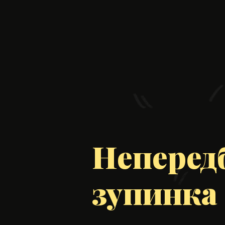
Неперед
зупинка