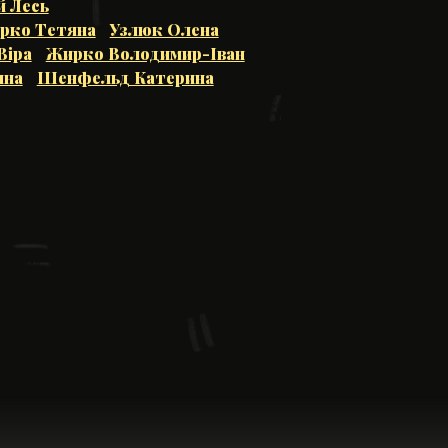
й Лесь
рко Тетяна
Узлюк Олена
Віра
Жирко Володимир-Іван
яна
Шенфельд Катерина