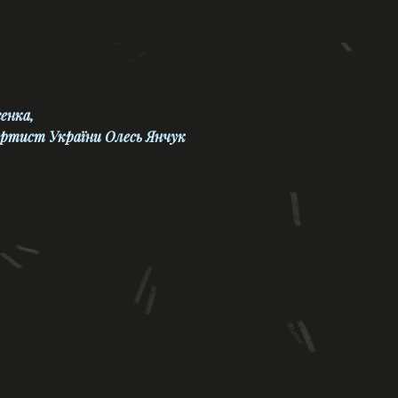
енка,
артист України Олесь Янчук
вейцарського класика Фрідріха
шателі в кінці травня цього року,