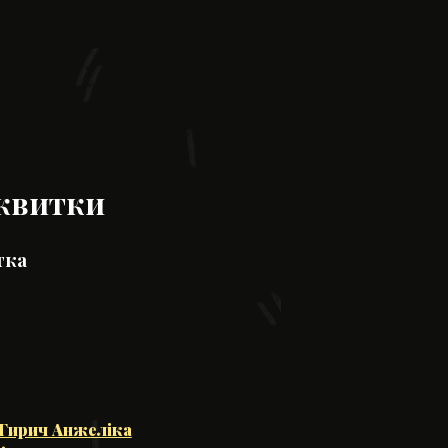
квитки
тка
Гирич Анжеліка