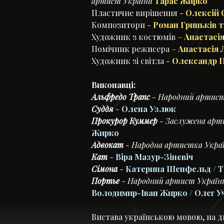
артист України
Тарас Жирко
Пластичне вирішення -
Олексій 
Композитори
-
Роман Гриньків 
Художник з костюмів –
Анастасі
Помічник режисера –
Анастасія 
Художник зі світла
-
Олександр 
Виконавці:
Альфредо Трапс
- Народний артис
Суддя
-
Олена Узлюк
Прокурор Куммер
- Заслужена арт
Жирко
Адвокат
- Народна артистка Укра
Кат
-
Віра Мазур-Зінєвіч
Сімона
-
Катерина Шенфельд / 
Портьє
-
Народний артист Украї
Володимир-Іван Жирко / Олег У
Вистава українською мовою, на дві