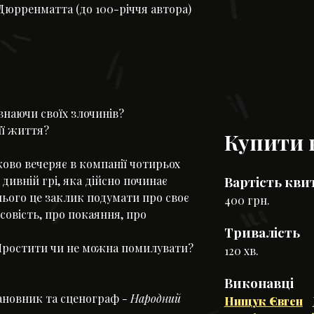
 Дюрренматта (до 100-річчя автора)
наючи своїх злочинів?
її життя?
Купити 
ово вечеряє в компанії чотирьох
Вартість кви
дивній грі, яка дійсно починає
нього це заклик подумати про своє
400 грн.
 совість, про покаяння, про
Тривалість
Простити чи не можна помилувати?
120 хв.
Виконавці
тановник та сценограф -
Народний
Нищук Євген