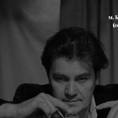
ю
м. 
(0