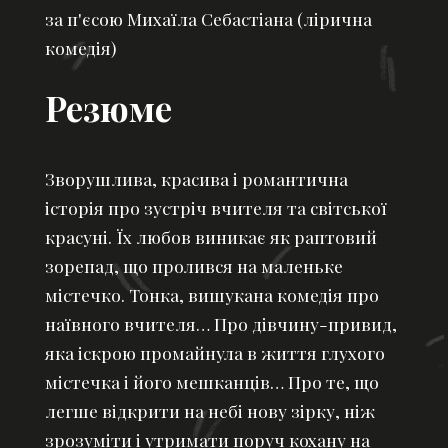
за п'єсою Михаїла Себастіана (лірична
комедія)
Резюме
Зворушлива, красива і романтична
історія про зустріч вчителя та світської
красуні. Їх любов виникає як раптовий
зорепад, що пролився на маленьке
містечко. Тонка, вишукана комедія про
наївного вчителя… Про дівчину-привид,
яка іскрою промайнула в життя глухого
містечка і його мешканців… Про те, що
легше відкрити на небі нову зірку, ніж
зрозуміти і утримати поруч кохану на