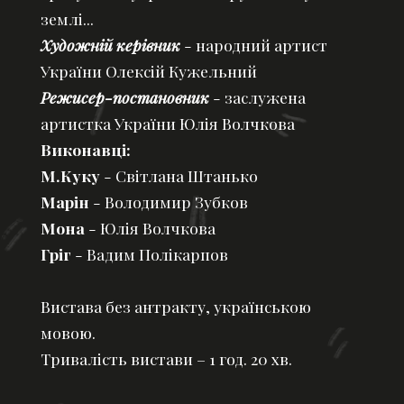
землі...
Художній керівник
- народний артист
України Олексій Кужельний
Режисер-постановник
- заслужена
артистка України Юлія Волчкова
Виконавці:
М.Куку
- Світлана Штанько
Марін
- Володимир Зубков
Мона
- Юлія Волчкова
Гріг
- Вадим Полікарпов
Вистава без антракту, українською
мовою.
Тривалість вистави – 1 год. 20 хв.