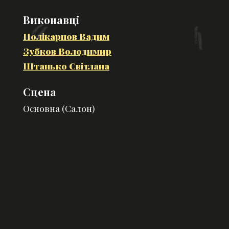
Виконавці
Полікарпов Вадим
Зубков Володимир
Штанько Світлана
Сцена
Основна (Салон)
Статус
Архівна