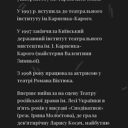
У 1993 р. вступила до театрального
інституту ім.Карпенка-Карого.
У 1997 закінчила Київський
державний інститут театрального
мистецтва ім. І. Карпенка-
Карого (майстерня Валентини
Зимньої).
З 1998 року працювала актрисою у
театрі Романа Віктюка.
Вперше вийшла на сцену Театру
російської драми ім. Лесі Українки в
п'ять років у виставі «Сподіватися»
(реж. Ірина Молостова), де грала
дев'ятирічну Ларису Косач, майбутню