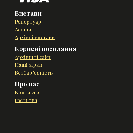
Вистави
Репертуар
Афіша
Архівні вистави
Корисні посилання
Архівний сайт
Наші зірки
Безбар’єрність
Про нас
Контакти
Гостьова
Розроблено у