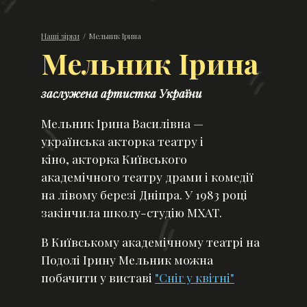
Наші зірки
/
Мельник Ірина
Мельник Ірина
заслужена артистка України
Мельник Ірина Василівна —
українська акторка театру і
кіно, акторка Київського
академічного театру драми і комедії
на лівому березі Дніпра. У 1983 році
закінчила школу-студію МХАТ.
В Київському академічному театрі на
Подолі Ірину Мельник можна
побачити у виставі
"Сніг у квітні"