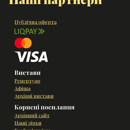
Публічна оферта
Вистави
Репертуар
Афіша
Архівні вистави
Корисні посилання
Архівний сайт
Наші зірки