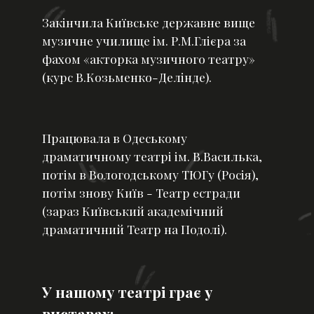
Закінчила Київське державне вище
музичне училище ім. Р.М.Глієра за
фахом «акторка музичного театру»
(курс В.Козьменко-Делінде).
Працювала в Одеському
драматичному театрі ім. В.Василька,
потім в Вологодському ТЮГу (Росія),
потім знову Київ - Театр естради
(зараз Київський академічний
драматичний Театр на Подолі).
У нашому театрі грає у
виставах: