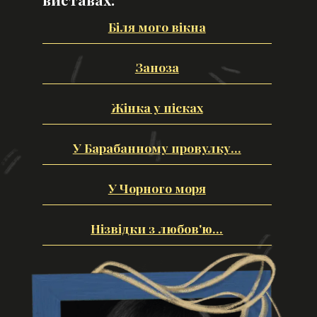
Біля мого вікна
Заноза
Жінка у пісках
У Барабанному провулку...
У Чорного моря
Нізвідки з любов'ю...