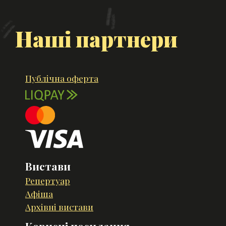
Наші партнери
Публічна оферта
Вистави
Репертуар
Афіша
Архівні вистави
Корисні посилання